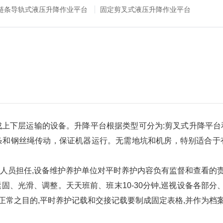
链条导轨式液压升降作业平台
固定剪叉式液压升降作业平台
下层运输的设备。升降平台根据类型可分为:剪叉式升降平台
条和钢丝绳传动，保证机器运行。无需地坑和机房，特别适合于
员担任,设备维护养护单位对平时养护内容负有监督和查看的
光滑、调整。天天班前、班末10-30分钟,巡视设备各部分、
转正常之目的,平时养护记载和交接记载要制成固定表格,并作为档