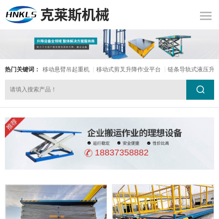
热门关键词：
移动悬臂吊起重机
移动式剪叉升降作业平台
链条导轨式液压升
18837358882