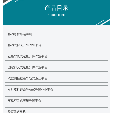
产品目录
——— Product center ———
移动悬臂吊起重机
移动式剪叉升降作业平台
链条导轨式液压升降作业平台
固定剪叉式液压升降作业平台
双缸四柱链条导轨式液压平台
单缸双柱链条导轨式升降作业平台
车载剪叉式液压升降平台
旋臂吊起重机