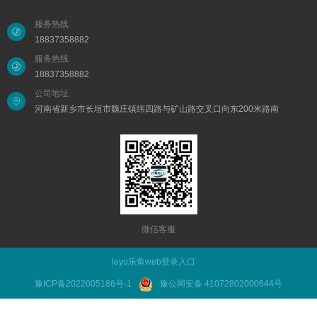
服务热线
18837358882
服务热线
18837358882
公司地址
河南省新乡市长垣市魏庄镇纬四路与矿山路交叉口向东200米路南
微信客服
leyu乐鱼web登录入口
豫ICP备2022005186号-1
豫公网安备 41072802000644号