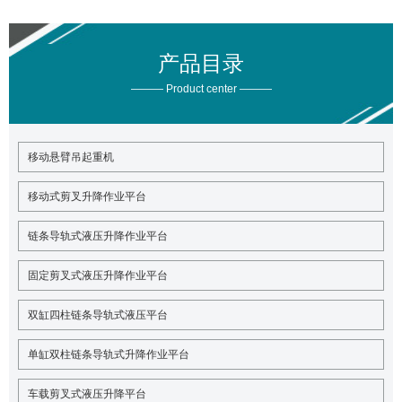
产品目录
——— Product center ———
移动悬臂吊起重机
移动式剪叉升降作业平台
链条导轨式液压升降作业平台
固定剪叉式液压升降作业平台
双缸四柱链条导轨式液压平台
单缸双柱链条导轨式升降作业平台
车载剪叉式液压升降平台