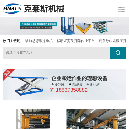
热门关键词：
移动悬臂吊起重机
移动式剪叉升降作业平台
链条导轨式液压升
18837358882