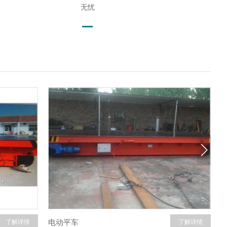
无忧
电动平车
了解详情
了解详情