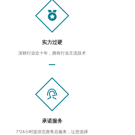
实力过硬
深耕行业近十年，拥有行业主流技术
承诺服务
7*24小时提供完善售后服务，让您选择