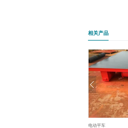
相关产品
平车
电动平车
了解详情